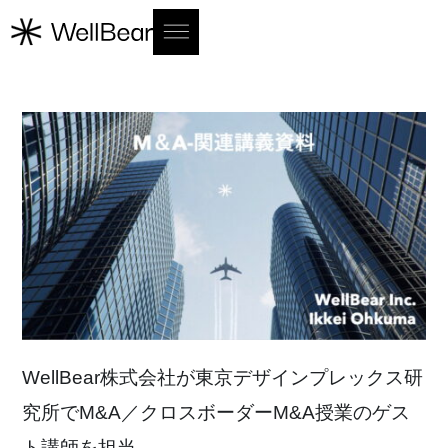
W
e
l
l
B
e
a
r
株
式
会
社
が
東
京
デ
ザ
イ
ン
プ
レ
ッ
ク
ス
研
究
所
で
M
&
A
／
ク
ロ
ス
ボ
ー
ダ
ー
M
&
A
授
業
の
ゲ
ス
ト
講
師
を
担
当