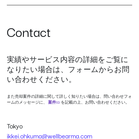
C
o
n
t
a
c
t
実
績
や
サ
ー
ビ
ス
内
容
の
詳
細
を
ご
覧
に
な
り
た
い
場
合
は
、
フ
ォ
ー
ム
か
ら
お
問
い
合
わ
せ
く
だ
さ
い
。
また売却案件の詳細に関して詳しく知りたい場合は、問い合わせフォ
ームのメッセージに、
案件ID
を記載の上、お問い合わせください。
T
o
k
y
o
ikkei.ohkuma@wellbearma.com