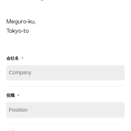
M
e
g
u
r
o
-
k
u
,
T
o
k
y
o
-
t
o
会社名
*
役職
*