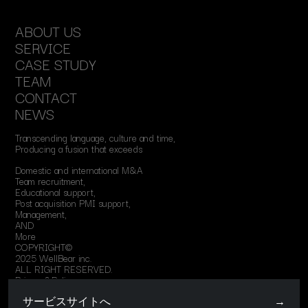
A
B
O
U
T
U
S
S
E
R
V
I
C
E
C
A
S
E
S
T
U
D
Y
T
E
A
M
C
O
N
T
A
C
T
N
E
W
S
T
r
a
n
s
c
e
n
d
i
n
g
l
a
n
g
u
a
g
e
,
c
u
l
t
u
r
e
a
n
d
t
i
m
e
,
P
r
o
d
u
c
i
n
g
a
f
u
s
i
o
n
t
h
a
t
e
x
c
e
e
d
s
D
o
m
e
s
t
i
c
a
n
d
i
n
t
e
r
n
a
t
i
o
n
a
l
M
&
A
T
e
a
m
r
e
c
r
u
i
t
m
e
n
t
,
E
d
u
c
a
t
i
o
n
a
l
s
u
p
p
o
r
t
,
P
o
s
t
a
c
q
u
i
s
i
t
i
o
n
P
M
I
s
u
p
p
o
r
t
,
M
a
n
a
g
e
m
e
n
t
,
A
N
D
M
o
r
e
C
O
P
Y
R
I
G
H
T
©
2
0
2
5
W
e
l
l
B
e
a
r
i
n
c
.
A
L
L
R
I
G
H
T
R
E
S
E
R
V
E
D
.
Privacy&Policy
サービスサイトへ
→