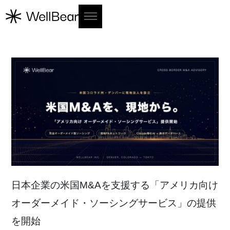
日
本
企
業
の
米
国
M
&
A
を
支
援
す
る
「
ア
メ
リ
カ
向
け
オ
ー
ダ
ー
メ
イ
ド
・
ソ
ー
シ
ン
グ
サ
ー
ビ
ス
」
の
提
供
を
開
始