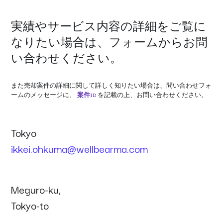
実
績
や
サ
ー
ビ
ス
内
容
の
詳
細
を
ご
覧
に
な
り
た
い
場
合
は
、
フ
ォ
ー
ム
か
ら
お
問
い
合
わ
せ
く
だ
さ
い
。
また売却案件の詳細に関して詳しく知りたい場合は、問い合わせフォ
ームのメッセージに、
案件ID
を記載の上、お問い合わせください。
T
o
k
y
o
ikkei.ohkuma@wellbearma.com
M
e
g
u
r
o
-
k
u
,
T
o
k
y
o
-
t
o