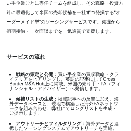
い手企業ごとに専任チームを組成し、その戦略・投資方
針に最適化して米国の売却候補を一社ずつ発掘する“オ
ーダーメイド型”のソーシングサービスです。発掘から
初期接触・一次面談までを一気通貫で支援します。
サービスの流れ
戦略の策定と公開
：買い手企業の買収戦略・クラ
イテリアをヒアリングし、英語の記事にしてCross
Border M&A Hub上に掲載。米国の売り手・FA（フィ
ナンシャル・アドバイザー）へ発信します。
候補リストの生成
：掲載記事への反響に加え、海
外データベースと、現地で構築した海外FAネットワ
ークを組み合わせ、弊社にてロングリストを生成・
ご提示します。
アウトリーチとフィルタリング
：海外データと連
携したソーシングシステムでアウトリーチを実施。