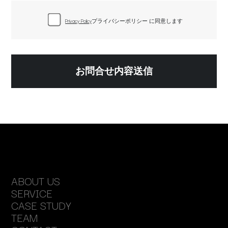
Privacy Policy
プライバシーポリシー に同意します
A
B
O
U
T
U
S
S
E
R
V
I
C
E
C
A
S
E
S
T
U
D
Y
T
E
A
M